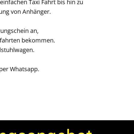
einfachen Taxi Fahrt bis hin zu
tung von Anhänger.
rungschein an,
enfahrten bekommen.
lstuhlwagen.
h per Whatsapp.