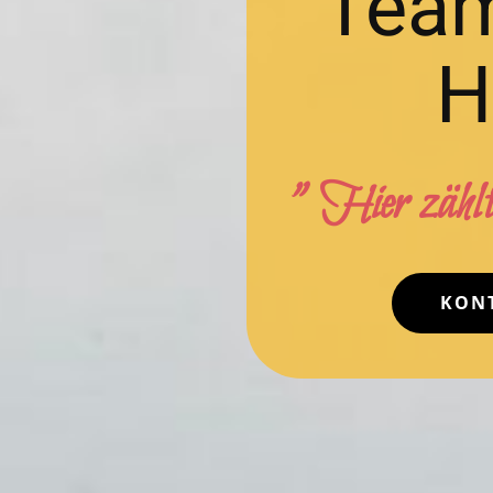
Team
H
" Hier zählt
KON