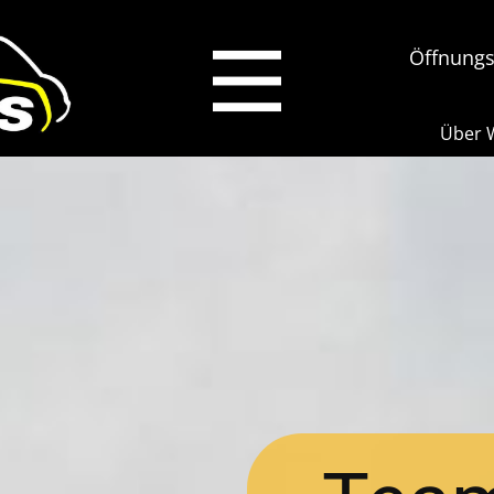
Öffnungsz
Über W